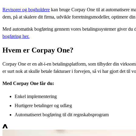
Det er nemmere at overholde god bogføringsskik, når man bruger Corp
Gør online bogføring nemt med Corpay O
Revisorer og bogholdere
kan bruge Corpay One til at automatisere ma
dem, på at skalere dit firma, udvikle forretningsmodeller, optimere din
Med automatisk bogføring gennem vores betalingssystemer giver du d
bogføring her.
Hvem er Corpay One?
Corpay One er en alt-i-en betalingsplatform, som tilbyder din virksom
er surt nok at skulle betale fakturaer i forvejen, så vi har gjort det ti
Med Corpay One får du:
Enkel implementering
Hurtigere betalinger og udlæg
Automatiseret bogføring til dit regnskabsprogram