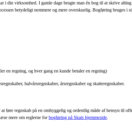
 har i din virksomhed. I gamle dage brugte man én bog til at skrive alti
rocessen betydeligt nemmere og mere overskuelig. Bogføring bruges i 
aler en regning, og hver gang en kunde betaler en regning)
sregnskaber, halvårsregnskaber, årsregnskaber og skatteregnskaber.
 at føre regnskab på en omhyggelig og ordentlig måde af hensyn til offe