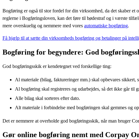
forbindelse med bogføringen skal opbevares i minimum 5 år. Du kan 
Bogføring skaber overblik for din virksomhed
Bogføring er også til stor fordel for din virksomhed, da det skaber et o
reglerne i Bogføringsloven, kan det føre til bødestraf og i værste til
mere overskuelig og nemmere med vores
automatiske bogføring
.
Få hjælp til at sætte din virksomheds bogføring og betalinger på intell
Bogføring for begyndere: God bogføringss
God bogføringsskik er kendetegnet ved forskellige ting:
Al materiale (bilag, faktureringer mm.) skal opbevares sikkert, s
Al bogføring skal registreres og udarbejdes, så det ikke går til
Alle bilag skal sorteres efter dato.
Alt materiale i forbindelse med bogføringen skal gemmes og op