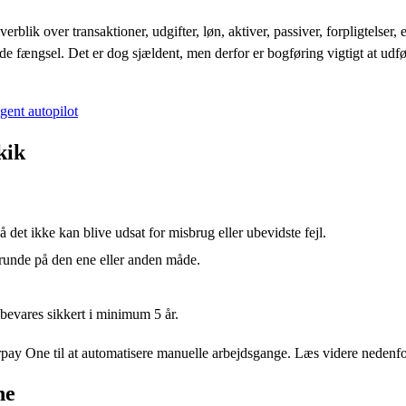
læse mere om reglerne for
bogføring på Skats hjemmeside
.
verblik over transaktioner, udgifter, løn, aktiver, passiver, forpligtelse
fælde fængsel. Det er dog sjældent, men derfor er bogføring vigtigt at 
igent autopilot
kik
å det ikke kan blive udsat for misbrug eller ubevidste fejl.
 grunde på den ene eller anden måde.
bevares sikkert i minimum 5 år.