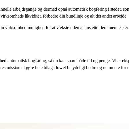
ay One til at automatisere manuelle arbejdsgange. Læs videre nedenfo
ne
nuelle arbejdsgange og dermed opnå automatisk bogføring i stedet, som 
 virksomheds likviditet, forbedre din bundlinje og alt det andet arbejde,
in virksomhed mulighed for at vækste uden at ansætte flere mennesker 
hed automatisk bogføring, så du kan spare både tid og penge. Vi er ekspe
l vores mission at gøre hele bilagsflowet betydeligt bedre og nemmere for d