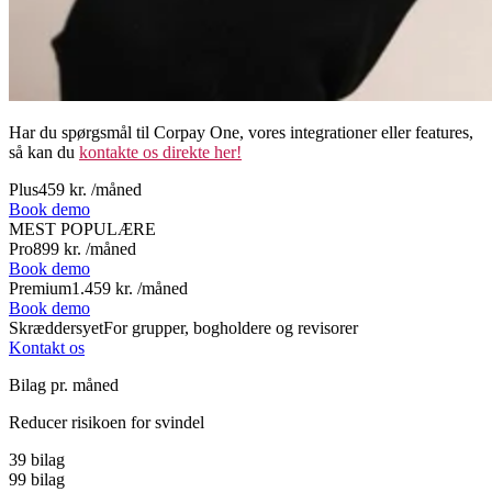
Har du spørgsmål til Corpay One, vores integrationer eller features,
så kan du
kontakte os direkte her!
Plus
459 kr. /måned
Book demo
MEST POPULÆRE
Pro
899 kr. /måned
Book demo
Premium
1.459 kr. /måned
Book demo
Skræddersyet
For grupper, bogholdere og revisorer
Kontakt os
Bilag pr. måned
Reducer risikoen for svindel
39 bilag
99 bilag