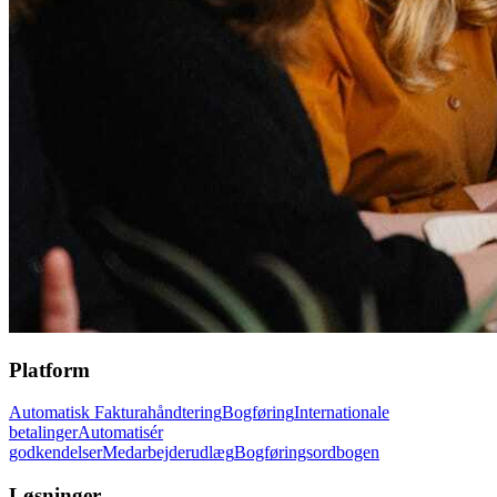
Platform
Automatisk Fakturahåndtering
Bogføring
Internationale
betalinger
Automatisér
godkendelser
Medarbejderudlæg
Bogføringsordbogen
Løsninger