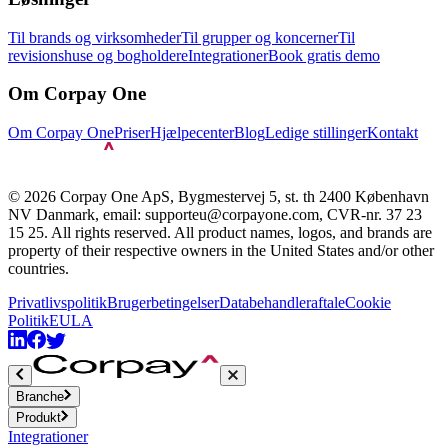
Til brands og virksomheder
Til grupper og koncerner
Til
revisionshuse og bogholdere
Integrationer
Book gratis demo
Om Corpay One
Om Corpay One
Priser
Hjælpecenter
Blog
Ledige stillinger
Kontakt
© 2026 Corpay One ApS, Bygmestervej 5, st. th 2400 København
NV Danmark, email: supporteu@corpayone.com, CVR-nr. 37 23
15 25. All rights reserved. All product names, logos, and brands are
property of their respective owners in the United States and/or other
countries.
Privatlivspolitik
Brugerbetingelser
Databehandleraftale
Cookie
Politik
EULA
Branche
Produkt
Integrationer