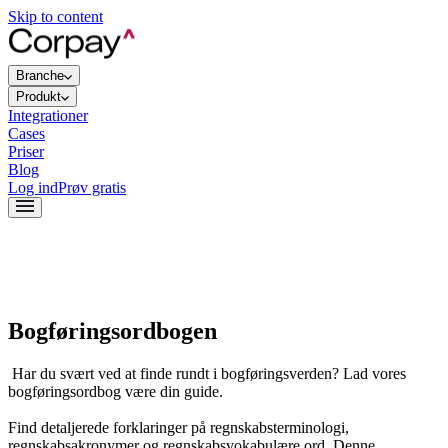
Skip to content
Branche
Produkt
Integrationer
Cases
Priser
Blog
Log ind
Prøv gratis
Bogføringsordbogen
Har du svært ved at finde rundt i bogføringsverden? Lad vores
bogføringsordbog være din guide.
Find detaljerede forklaringer på regnskabsterminologi,
regnskabsakronymer og regnskabsvokabulære ord. Denne