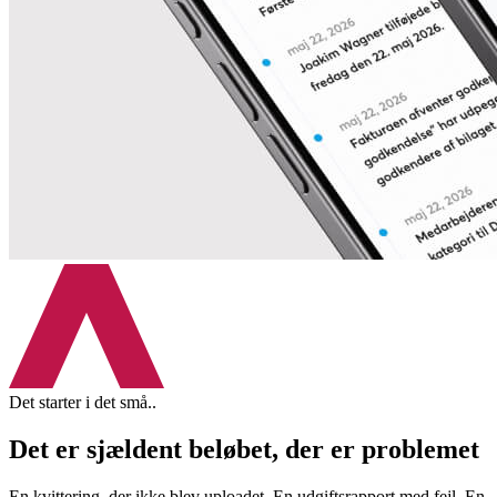
Det starter i det små..
Det er sjældent beløbet, der er problemet
En kvittering, der ikke blev uploadet. En udgiftsrapport med fejl. En