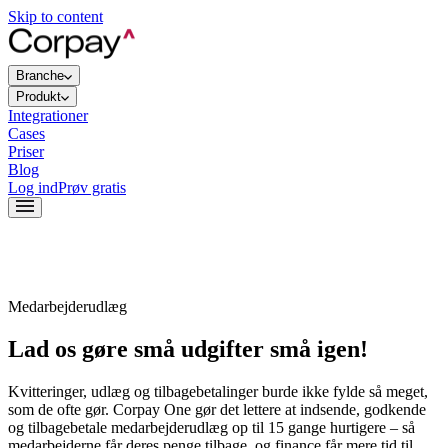
Skip to content
Branche
Produkt
Integrationer
Cases
Priser
Blog
Log ind
Prøv gratis
Medarbejderudlæg
Lad os gøre små udgifter små igen!
Kvitteringer, udlæg og tilbagebetalinger burde ikke fylde så meget,
som de ofte gør. Corpay One gør det lettere at indsende, godkende
og tilbagebetale medarbejderudlæg op til 15 gange hurtigere – så
medarbejderne får deres penge tilbage, og finance får mere tid til