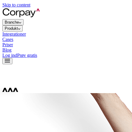
Skip to content
Branche
Produkt
Integrationer
Cases
Priser
Blog
Log ind
Prøv gratis