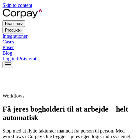
Skip to content
Branche
Produkt
Integrationer
Cases
Priser
Blog
Log ind
Prøv gratis
Workflows
Få jeres bogholderi til at arbejde – helt
automatisk
Stop med at flytte fakturaer manuelt fra person til person
.
Med
workflows i Corpay One bygger I jeres egen logik ind i systemet –