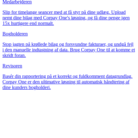
Medarbejderen
Slip for timelange seancer med at få styr på dine udlæg. Upload
nemt dine bilag med Corpay One's løsning, og få dine penge igen
15x hurtigere end normalt.
Bogholderen
Stop jagten på krøllede bilag og forsvundne fakturaer, og undgå fejl
i den manuelle indtastning af data. Brug Corpay One til at komme et
skridt foran.
Revisoren
Basér din rapportering på et korrekt og fuldkomment datagrundlag.
Corpay One er den ultimative løsning til automatisk håndtering af
dine kunders bogholderi.