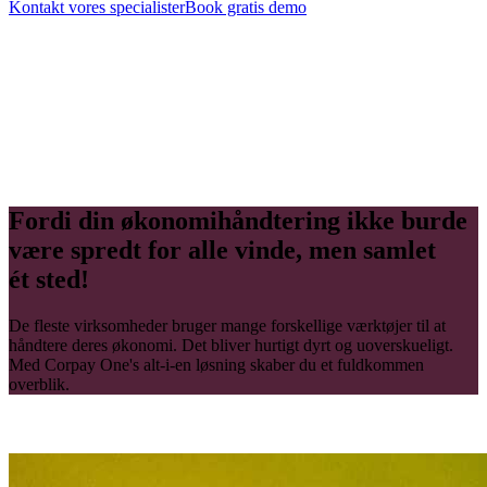
Kontakt vores specialister
Book gratis demo
Fordi din økonomihåndtering ikke burde
være spredt for alle vinde, men samlet
ét sted!
De fleste virksomheder bruger mange forskellige værktøjer til at
håndtere deres økonomi. Det bliver hurtigt dyrt og uoverskueligt.
Med Corpay One's alt-i-en løsning skaber du et fuldkommen
overblik.