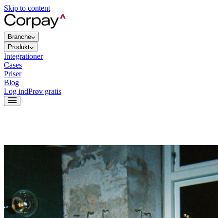
Skip to content
Branche
Produkt
Integrationer
Cases
Priser
Blog
Log ind
Prøv gratis