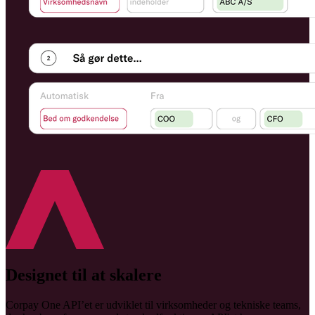
Designet til at skalere
Corpay One API’et er udviklet til virksomheder og tekniske teams,