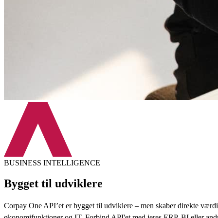
BUSINESS INTELLIGENCE
Bygget til udviklere
Corpay One API’et er bygget til udviklere – men skaber direkte værdi
økonomifunktioner og IT. Forbind API'et med jeres ERP, BI eller and