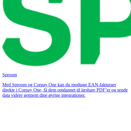
Sproom
Med Sproom og Corpay One kan du modtage EAN-fakturaer
direkte i Corpay One, få dem omdannet til læsbare PDF’er og sende
data videre gennem dine øvrige integrationer.