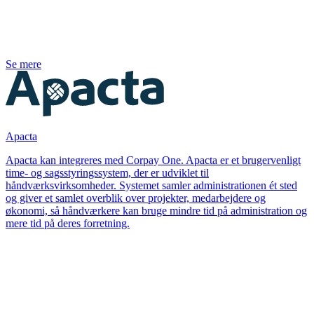
Se mere
Apacta
Apacta kan integreres med Corpay One. Apacta er et brugervenligt
time- og sagsstyringssystem, der er udviklet til
håndværksvirksomheder. Systemet samler administrationen ét sted
og giver et samlet overblik over projekter, medarbejdere og
økonomi, så håndværkere kan bruge mindre tid på administration og
mere tid på deres forretning.