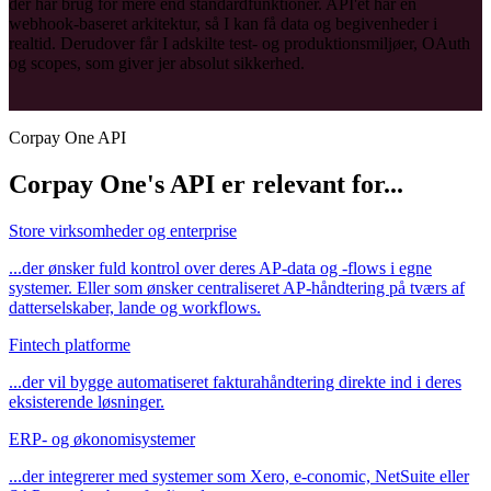
der har brug for mere end standardfunktioner. API'et har en
webhook-baseret arkitektur, så I kan få data og begivenheder i
realtid. Derudover får I adskilte test- og produktionsmiljøer, OAuth
og scopes, som giver jer absolut sikkerhed.
Corpay One API
Corpay One's API er relevant for...
Store virksomheder og enterprise
...der ønsker fuld kontrol over deres AP-data og -flows i egne
systemer. Eller som ønsker centraliseret AP-håndtering på tværs af
datterselskaber, lande og workflows.
Fintech platforme
...der vil bygge automatiseret fakturahåndtering direkte ind i deres
eksisterende løsninger.
ERP- og økonomisystemer
...der integrerer med systemer som Xero, e-conomic, NetSuite eller