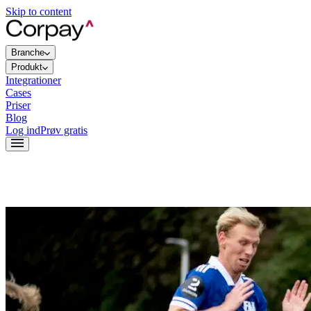
Skip to content
Branche
Produkt
Integrationer
Cases
Priser
Blog
Log ind
Prøv gratis