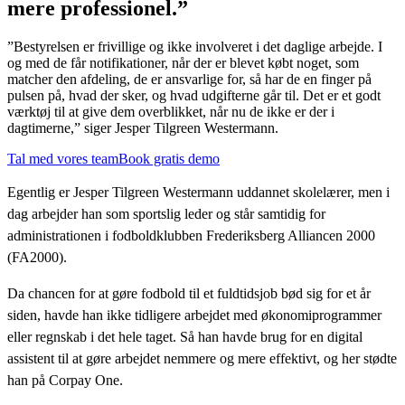
mere professionel.”
”Bestyrelsen er frivillige og ikke involveret i det daglige arbejde. I
og med de får notifikationer, når der er blevet købt noget, som
matcher den afdeling, de er ansvarlige for, så har de en finger på
pulsen på, hvad der sker, og hvad udgifterne går til. Det er et godt
værktøj til at give dem overblikket, når nu de ikke er der i
dagtimerne,” siger Jesper Tilgreen Westermann.
Tal med vores team
Book gratis demo
Egentlig er Jesper Tilgreen Westermann uddannet skolelærer, men i
dag arbejder han som sportslig leder og står samtidig for
administrationen i fodboldklubben Frederiksberg Alliancen 2000
(FA2000).
Da chancen for at gøre fodbold til et fuldtidsjob bød sig for et år
siden, havde han ikke tidligere arbejdet med økonomiprogrammer
eller regnskab i det hele taget. Så han havde brug for en digital
assistent til at gøre arbejdet nemmere og mere effektivt, og her stødte
han på Corpay One.