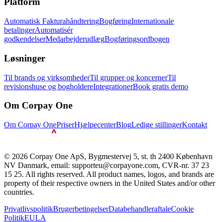
Platform
Automatisk Fakturahåndtering
Bogføring
Internationale
betalinger
Automatisér
godkendelser
Medarbejderudlæg
Bogføringsordbogen
Løsninger
Til brands og virksomheder
Til grupper og koncerner
Til
revisionshuse og bogholdere
Integrationer
Book gratis demo
Om Corpay One
Om Corpay One
Priser
Hjælpecenter
Blog
Ledige stillinger
Kontakt
© 2026 Corpay One ApS, Bygmestervej 5, st. th 2400 København
NV Danmark, email: supporteu@corpayone.com, CVR-nr. 37 23
15 25. All rights reserved. All product names, logos, and brands are
property of their respective owners in the United States and/or other
countries.
Privatlivspolitik
Brugerbetingelser
Databehandleraftale
Cookie
Politik
EULA