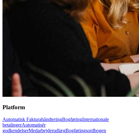
Platform
Automatisk Fakturahåndtering
Bogføring
Internationale
betalinger
Automatisér
godkendelser
Medarbejderudlæg
Bogføringsordbogen