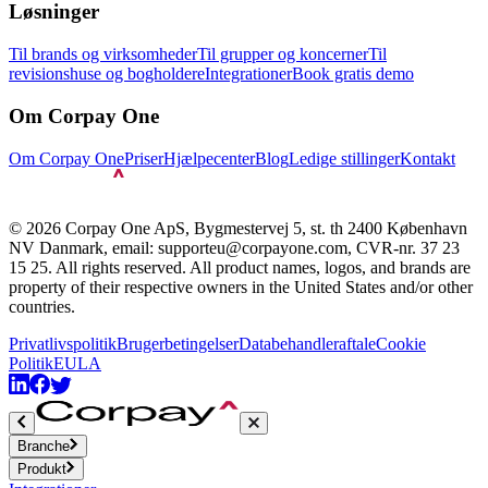
Løsninger
Til brands og virksomheder
Til grupper og koncerner
Til
revisionshuse og bogholdere
Integrationer
Book gratis demo
Om Corpay One
Om Corpay One
Priser
Hjælpecenter
Blog
Ledige stillinger
Kontakt
© 2026 Corpay One ApS, Bygmestervej 5, st. th 2400 København
NV Danmark, email: supporteu@corpayone.com, CVR-nr. 37 23
15 25. All rights reserved. All product names, logos, and brands are
property of their respective owners in the United States and/or other
countries.
Privatlivspolitik
Brugerbetingelser
Databehandleraftale
Cookie
Politik
EULA
Branche
Produkt