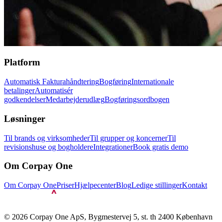
Platform
Automatisk Fakturahåndtering
Bogføring
Internationale
betalinger
Automatisér
godkendelser
Medarbejderudlæg
Bogføringsordbogen
Løsninger
Til brands og virksomheder
Til grupper og koncerner
Til
revisionshuse og bogholdere
Integrationer
Book gratis demo
Om Corpay One
Om Corpay One
Priser
Hjælpecenter
Blog
Ledige stillinger
Kontakt
© 2026 Corpay One ApS, Bygmestervej 5, st. th 2400 København