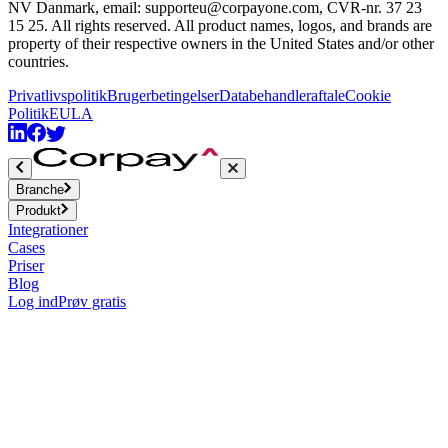
NV Danmark, email: supporteu@corpayone.com, CVR-nr. 37 23
15 25. All rights reserved. All product names, logos, and brands are
property of their respective owners in the United States and/or other
countries.
Privatlivspolitik
Brugerbetingelser
Databehandleraftale
Cookie
Politik
EULA
Branche
Produkt
Integrationer
Cases
Priser
Blog
Log ind
Prøv gratis