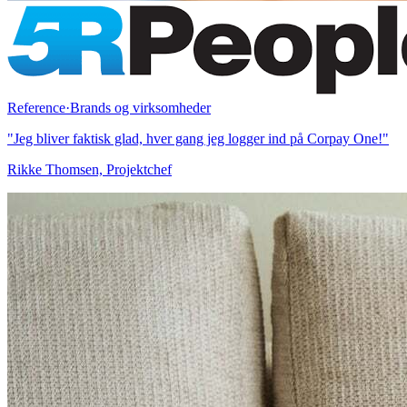
Reference
·
Brands og virksomheder
"
Jeg bliver faktisk glad, hver gang jeg logger ind på Corpay One!
"
Rikke Thomsen, Projektchef