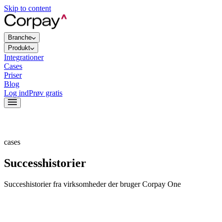
Skip to content
Branche
Produkt
Integrationer
Cases
Priser
Blog
Log ind
Prøv gratis
cases
Successhistorier
Succeshistorier fra virksomheder der bruger Corpay One